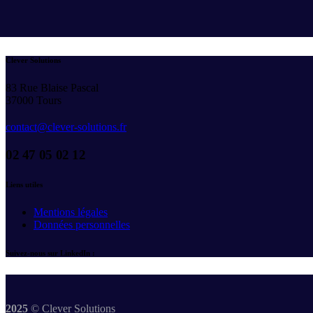
Clever Solutions
83 Rue Blaise Pascal
37000 Tours
contact@clever-solutions.fr
02 47 05 02 12
Liens utiles
Mentions légales
Données personnelles
Suivez-nous sur LinkedIn :
2025
© Clever Solutions