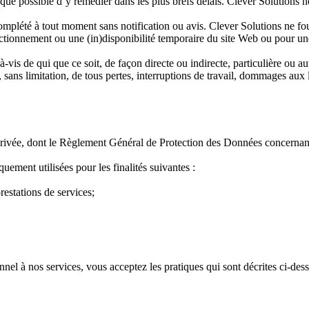
t que possible d’y remédier dans les plus brefs délais. Clever Solution
complété à tout moment sans notification ou avis. Clever Solutions ne f
tionnement ou une (in)disponibilité temporaire du site Web ou pour un
-vis de qui que ce soit, de façon directe ou indirecte, particulière ou au
s, sans limitation, de tous pertes, interruptions de travail, dommages au
 privée, dont le Règlement Général de Protection des Données concernant 
ment utilisées pour les finalités suivantes :
restations de services;
nel à nos services, vous acceptez les pratiques qui sont décrites ci-dess